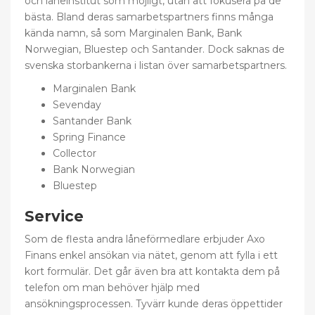
och låneinstitut som möjligt, utan att fokusera på de
bästa. Bland deras samarbetspartners finns många
kända namn, så som Marginalen Bank, Bank
Norwegian, Bluestep och Santander. Dock saknas de
svenska storbankerna i listan över samarbetspartners.
Marginalen Bank
Sevenday
Santander Bank
Spring Finance
Collector
Bank Norwegian
Bluestep
Service
Som de flesta andra låneförmedlare erbjuder Axo
Finans enkel ansökan via nätet, genom att fylla i ett
kort formulär. Det går även bra att kontakta dem på
telefon om man behöver hjälp med
ansökningsprocessen. Tyvärr kunde deras öppettider