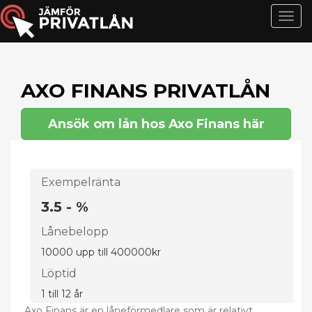
T
o
g
g
l
AXO FINANS PRIVATLÅN
e
n
Ansök om lån hos Axo Finans här
a
v
i
g
Exempelränta
a
3.5 - %
t
i
Lånebelopp
o
10000 upp till 400000kr
n
Löptid
1 till 12 år
Axo Finans är en låneförmedlare som är relativt