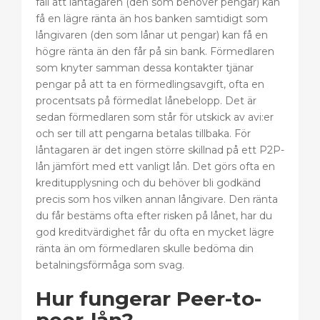
fall att låntagaren (den som behöver pengar) kan
få en lägre ränta än hos banken samtidigt som
långivaren (den som lånar ut pengar) kan få en
högre ränta än den får på sin bank. Förmedlaren
som knyter samman dessa kontakter tjänar
pengar på att ta en förmedlingsavgift, ofta en
procentsats på förmedlat lånebelopp. Det är
sedan förmedlaren som står för utskick av avi:er
och ser till att pengarna betalas tillbaka. För
låntagaren är det ingen större skillnad på ett P2P-
lån jämfört med ett vanligt lån. Det görs ofta en
kreditupplysning och du behöver bli godkänd
precis som hos vilken annan långivare. Den ränta
du får bestäms ofta efter risken på lånet, har du
god kreditvärdighet får du ofta en mycket lägre
ränta än om förmedlaren skulle bedöma din
betalningsförmåga som svag.
Hur fungerar Peer-to-