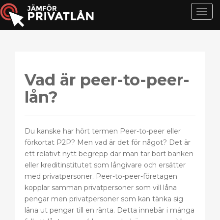
T
o
g
g
l
e
Vad är peer-to-peer-
n
lån?
a
v
i
g
Du kanske har hört termen Peer-to-peer eller
a
förkortat P2P? Men vad är det för något? Det är
t
ett relativt nytt begrepp där man tar bort banken
i
eller kreditinstitutet som långivare och ersätter
o
med privatpersoner. Peer-to-peer-företagen
n
kopplar samman privatpersoner som vill låna
pengar men privatpersoner som kan tänka sig
låna ut pengar till en ränta. Detta innebär i många