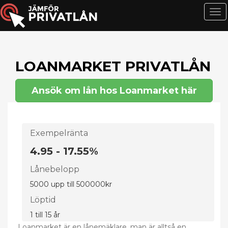
T
o
g
g
l
LOANMARKET PRIVATLÅN
e
n
Ansök om lån hos Loanmarket här
a
v
i
g
Exempelränta
a
4.95 - 17.55%
t
i
Lånebelopp
o
5000 upp till 500000kr
n
Löptid
1 till 15 år
Loanmarket är en lånemäklare, man är alltså en