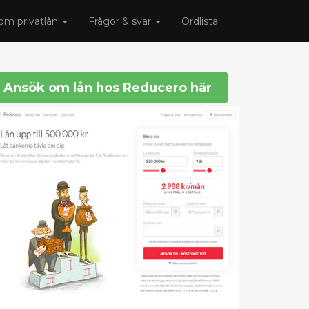
om privatlån
Frågor & svar
Ordlista
Ansök om lån hos Reducero här